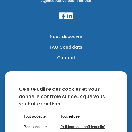
Nous découvrir
FAQ Candidats
Contact
Mentions légales
Politique de confidentialité
Ce site utilise des cookies et vous
donne le contrôle sur ceux que vous
Cookies
souhaitez activer
Tout accepter
Tout refuser
Tous droits réservés | 2026 - Proactive RH | Une création
Personnaliser
Politique de confidentialité
Akyos