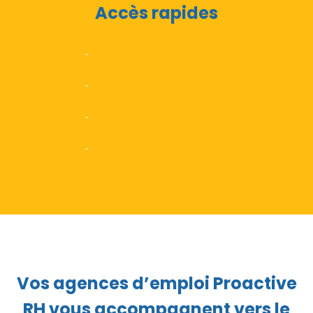
Bénéficiez de services spécifiques
Accès rapides
dédiés à votre emploi
Découvrez nos offres d’emploi.
En savoir plus
Nous recherchons 681 profils !
En savoir plus
Déposez votre candidature
En savoir plus
Rejoindre le réseau Proactive
En savoir plus
Vos agences d’emploi Proactive
RH vous accompagnent vers le