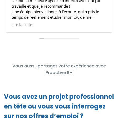
ec qui j’ai
Très bon accueil. Personnel compétant et à l’écoute,
j’ai décroché grâce aux filles un cdi après à
 a pris le
mois d’interim.
de me
 et de ce qui
Merci les filles!!!
Lire la suite
maine,
 de se rendre
trouver un
de regret
 agence comme
Vous aussi, partagez votre expérience avec
Proactive RH
Vous avez un projet professionnel
en tête ou vous vous interrogez
sur nos offres d’emploi ?