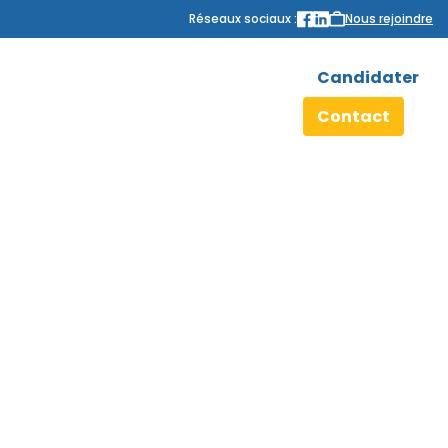
Réseaux sociaux :
Nous rejoindre
Candidater
Contact
PROACTIVE RH, réseau
d’agences actives pour
l’emploi
Votre recherche d’emploi avec Proactive RH :
Travail Temporaire, CDI, CDD
Proactive RH, réseau d’agences actives pour
l’emploi : Dijon, Beaune, Besançon, Lyon et Orléans
Des conseillers en recrutement résolument actifs,