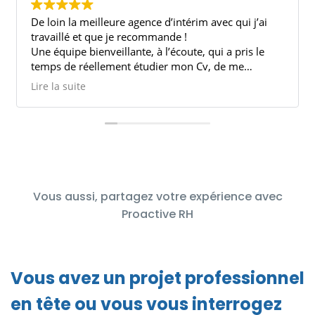
meilleure agence d’intérim avec qui j’ai
Très bon accueil. Personnel compétant et à l’
et que je recommande !
j’ai décroché g
bienveillante, à l’écoute, qui a pris le
mois d’interim
réellement étudier mon Cv, de me
our discuter de mes souhaits et de ce qui
Merci les filles!
e
Lire la suite
le, et surtout une équipe humaine,
 par son métier!
loé et Cindy pour leur suivi, de se rendre
 dès que possible!
objectif de beaucoup est de trouver un
t quand même avec beaucoup de regret
e ailleurs pour quitter une agence comme
Vous aussi, partagez votre expérience avec
Proactive RH
 à toute l’équipe !!
Vous avez un projet professionnel
en tête ou vous vous interrogez