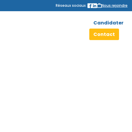
Réseaux sociaux :
Nous rejoindre
Candidater
Contact
PROACTIVE RH, réseau
d’agences actives pour
l’emploi
Votre recherche d’emploi avec Proactive RH :
Travail Temporaire, CDI, CDD
Proactive RH, réseau d’agences actives pour
l’emploi : Dijon, Beaune, Besançon, Lyon et Orléans
Des conseillers en recrutement résolument actifs,