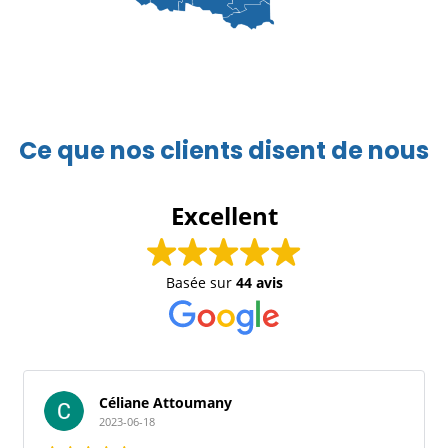
Ce que nos clients disent de nous
Excellent
Basée sur
44 avis
liane Attoumany
frederi
3-06-18
2023-06-