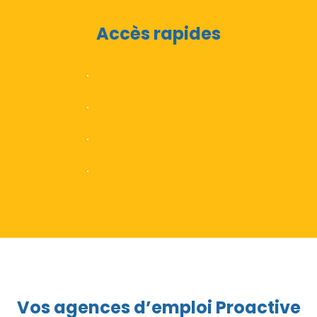
Bénéficiez de services spécifiques
Accès rapides
dédiés à votre emploi
Découvrez nos offres d’emploi.
En savoir plus
Nous recherchons 681 profils !
En savoir plus
Déposez votre candidature
En savoir plus
Rejoindre le réseau Proactive
En savoir plus
Vos agences d’emploi Proactive