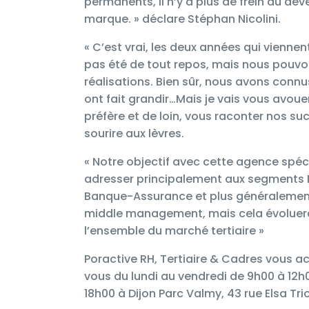
permanents, il n’y a plus de frein au dé
marque. » déclare Stéphan Nicolini.
« C’est vrai, les deux années qui viennen
pas été de tout repos, mais nous pouvon
réalisations. Bien sûr, nous avons connu
ont fait grandir…Mais je vais vous avoue
préfère et de loin, vous raconter nos suc
sourire aux lèvres.
« Notre objectif avec cette agence spéc
adresser principalement aux segments 
Banque-Assurance et plus généralemen
middle management, mais cela évoluera 
l’ensemble du marché tertiaire »
Poractive RH, Tertiaire & Cadres vous ac
vous du lundi au vendredi de 9h00 à 12h
18h00 à Dijon Parc Valmy, 43 rue Elsa Tri