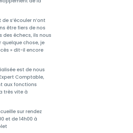
veloppement de la
t de s’écouler n’ont
s être fiers de nos
s des échecs, ils nous
r quelque chose, je
cès » dit-il encore
ialisée est de nous
Expert Comptable,
t aux fonctions
très vite à
cueille sur rendez
00 et de 14h00 à
olet