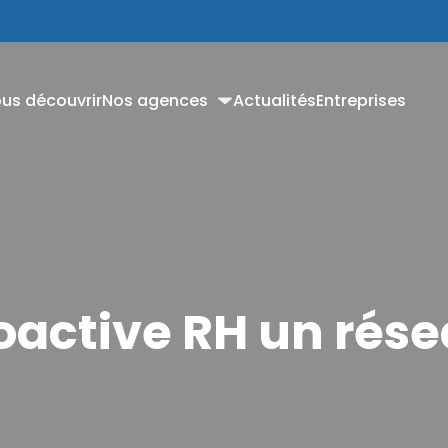
us découvrir
Nos agences
Actualités
Entreprises
Proactive RH un rése