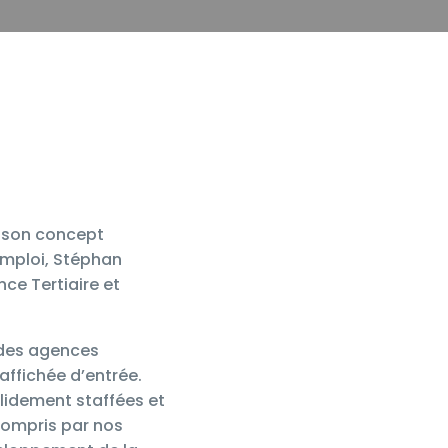
e son concept
emploi, Stéphan
nce Tertiaire et
 des agences
affichée d’entrée.
lidement staffées et
compris par nos